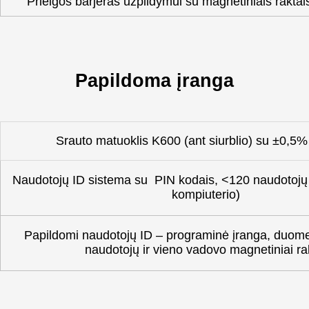
Prieigos barjeras užpildymui su magnetiniais rakta
Papildoma įranga
Srauto matuoklis K600 (ant siurblio) su ±0,5%
Naudotojų ID sistema su PIN kodais, <120 naudotojų (
kompiuterio)
Papildomi naudotojų ID – programinė įranga, duome
naudotojų ir vieno vadovo magnetiniai ra