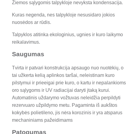
Žiemos sąlygomis talpykloje nevyksta kondensacija.
Kuras negenda, nes talpykloje nesusidaro jokios
nuosėdos ar rūdis.
Talpyklos atitinka ekologinius, ugnies ir kuro laikymo
reikalavimus.
Saugumas
Tvirta ir patvari konstrukcija apsaugo nuo nuotėkių, o
tai užkerta kelią aplinkos taršai, neleistinam kuro
pilstymui ir prieeigai prie kuro, o kartu ir nepalankioms
oro sąlygoms ir UV radiacijai daryti įtaką kurui.
Automatinis uždarymo vožtuvas neleidžia perpildyti
rezervuaro užpildymo metu. Pagaminta iš aukštos
kokybės polietileno, jis nėra korozinis ir yra atsparus
mechaniniams pažeidimams
Patogumas