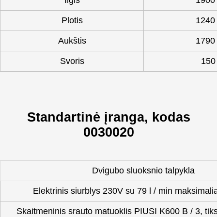
Ilgis
1900
Plotis
1240
Aukštis
1790
Svoris
150
Standartinė įranga, kodas
0030020
Dvigubo sluoksnio talpykla
Elektrinis siurblys 230V su 79 l / min maksimalia
Skaitmeninis srauto matuoklis PIUSI K600 B / 3, ti