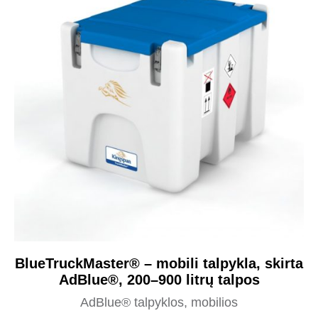
BlueTruckMaster® – mobili talpykla, skirta
AdBlue®, 200–900 litrų talpos
AdBlue® talpyklos, mobilios